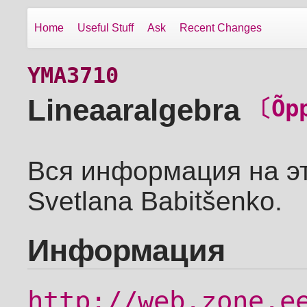
Home
Useful Stuff
Ask
Recent Changes
YMA3710
Lineaaralgebra
〔Õp
Вся информация на эт
Svetlana Babitšenko.
Информация
http://web.zone.e